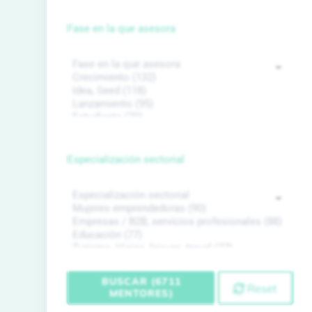
Fase en la que asesora
Especialización sectorial
BUSCAR (6711
Reset
MENTORES)