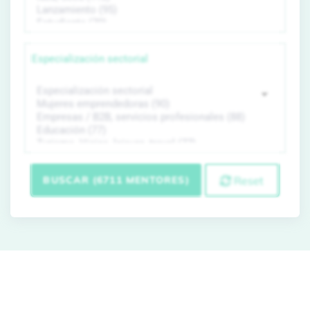
Especialización sectorial
BUSCAR (6711 MENTORES)
Reset