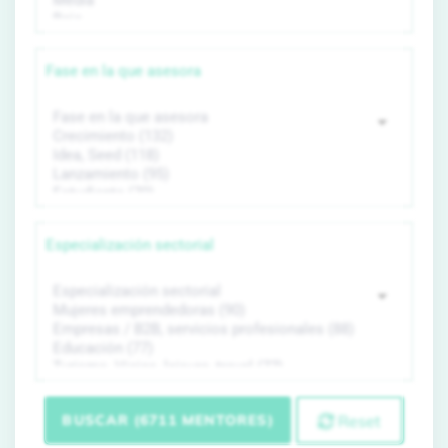
Fase en la que asesora
Especialización sectorial
BUSCAR (6711 MENTORES)
Reset