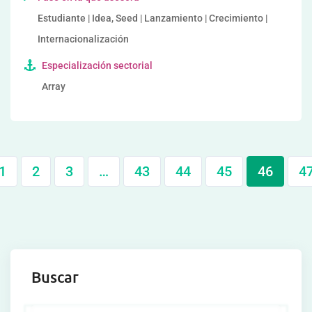
Estudiante | Idea, Seed | Lanzamiento | Crecimiento |
Internacionalización
Especialización sectorial
Array
1
2
3
…
43
44
45
46
4
Buscar