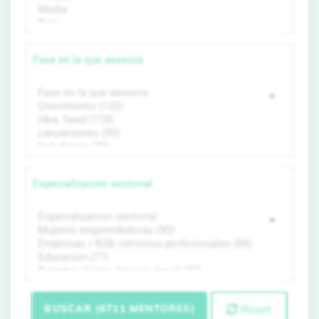
Fase en la que asesora
Especialización sectorial
BUSCAR (6711 MENTORES)
Reset