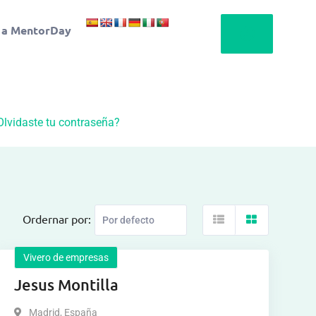
 a MentorDay
Olvidaste tu contraseña?
Ordernar por:
Vivero de empresas
Jesus Montilla
Madrid
,
España