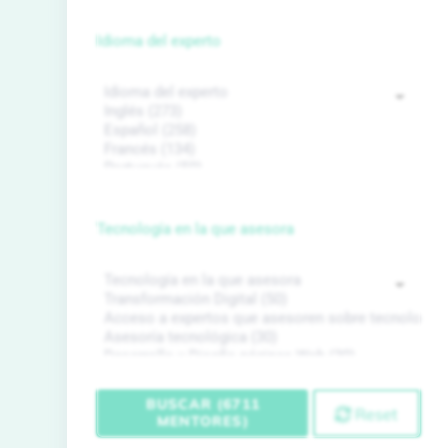
Idioma del experto
Tecnología en la que asesora
BUSCAR (6711
Reset
MENTORES)