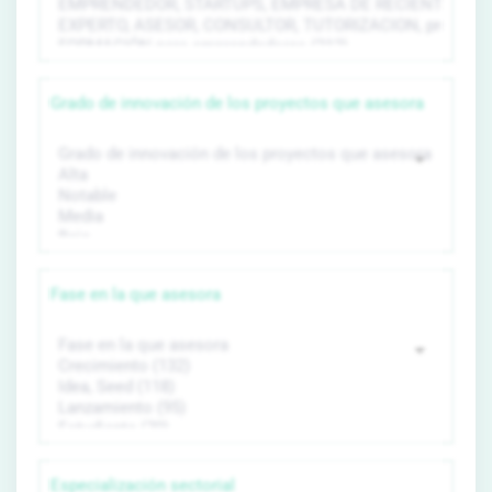
Grado de innovación de los proyectos que asesora
Fase en la que asesora
Especialización sectorial