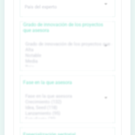
Grado de innovación de los proyectos
que asesora
Fase en la que asesora
Especialización sectorial