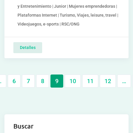
y Entretenimiento | Junior | Mujeres emprendedoras |
Plataformas Internet | Turismo, Viajes, leisure, travel |
Videojuegos, e-sports | RSC/ONG
Detalles
…
6
7
8
9
10
11
12
…
Buscar