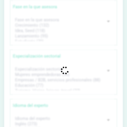
Fase en la que asesora
Especialización sectorial
Idioma del experto