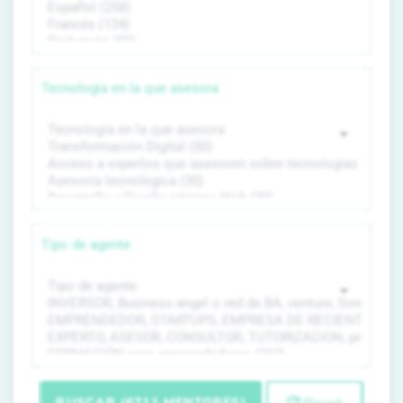
Tecnología en la que asesora
Tipo de agente
BUSCAR (6711 MENTORES)