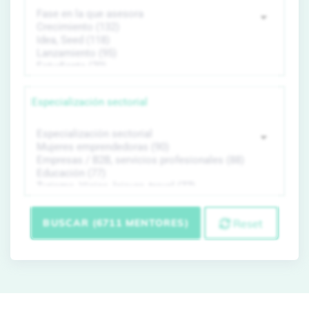
Especialización sectorial
BUSCAR (6711 MENTORES)
Reset