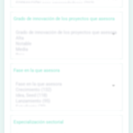
Grado de innovación de los proyectos que asesora
Fase en la que asesora
Especialización sectorial