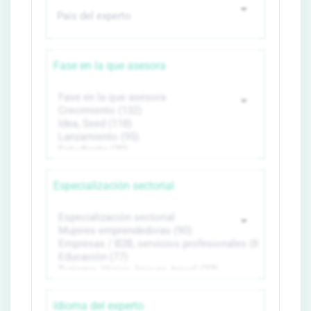
Fase en la que asesora
Especialización sectorial
Idioma del experto