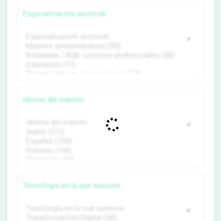
Especialización sectorial
Idioma del experto
Tecnología en la que asesora