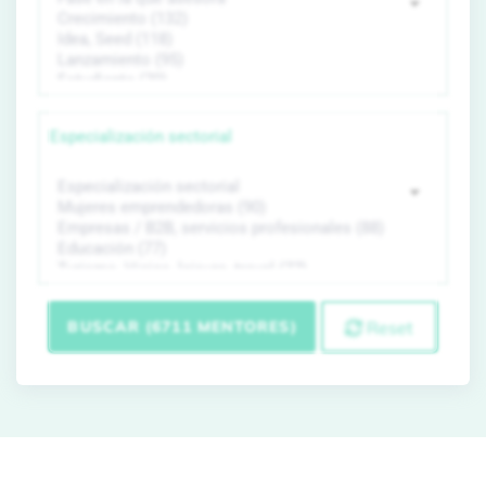
Especialización sectorial
BUSCAR (6711 MENTORES)
Reset