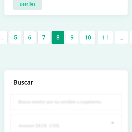
Detalles
…
5
6
7
8
9
10
11
…
Buscar