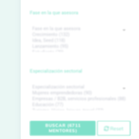
Fase en la que asesora
Especialización sectorial
BUSCAR (6711
Reset
MENTORES)