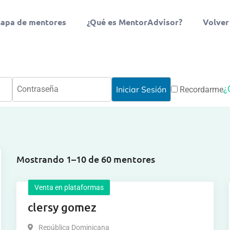
apa de mentores
¿Qué es MentorAdvisor?
Volver
¿
Recordarme
Mostrando 1–10 de 60 mentores
Venta en plataformas
clersy gomez
República Dominicana