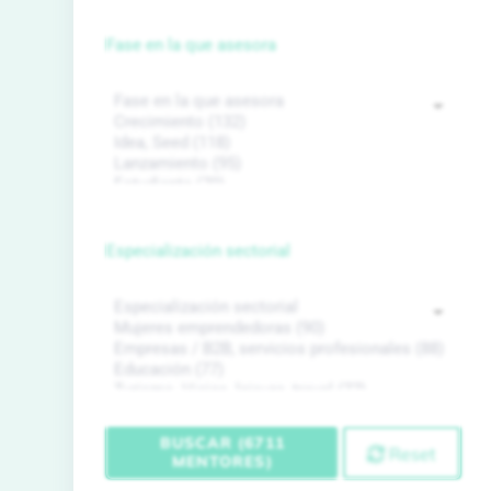
Fase en la que asesora
Especialización sectorial
BUSCAR (6711
Reset
MENTORES)