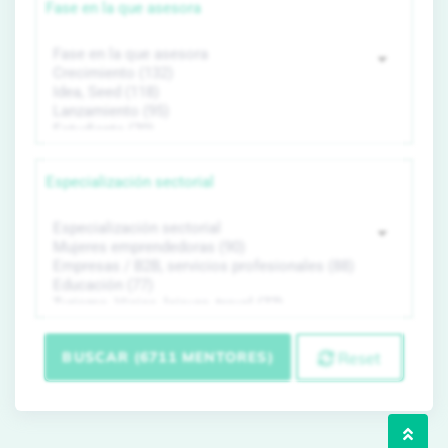
Fase en la que asesora
Especialización sectorial
BUSCAR (6711 MENTORES)
Reset