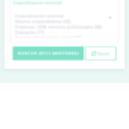
Especialización sectorial
BUSCAR (6711 MENTORES)
Reset