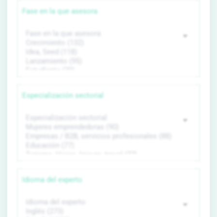
Fase en la que asesora
Especialización sectorial
Idioma del experto