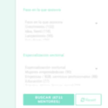
Fase en la que asesora
Especialización sectorial
BUSCAR (6711
Reset
MENTORES)