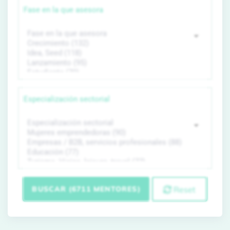
Fase en la que asesora
Especialización sectorial
BUSCAR (6711 MENTORES)
Reset