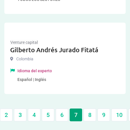
Venture capital
Gilberto Andrés Jurado Fitatá
Colombia
Idioma del experto
Español | Inglés
2
3
4
5
6
7
8
9
10