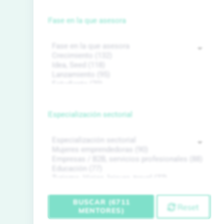
Fase en la que asesora
Especialización sectorial
BUSCAR (6711
Reset
MENTORES)