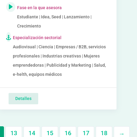
Fase en la que asesora
Estudiante | Idea, Seed | Lanzamiento |
Crecimiento
Especialización sectorial
Audiovisual | Ciencia | Empresas / B2B, servicios
profesionales | Industrias creativas | Mujeres
emprendedoras | Publicidad y Marketing | Salud,
e-helth, equipos médicos
Detalles
13
14
15
16
17
18
→