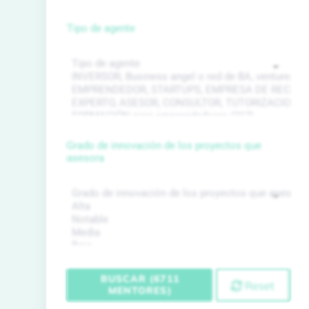
Tipo de agente
Grado de innovación de los proyectos que
asesora
BUSCAR (6711
Reset
MENTORES)