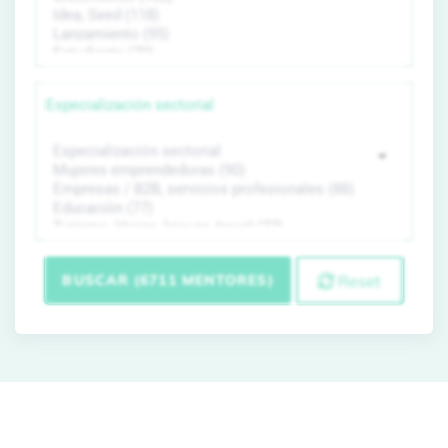
Especialización sectorial
BUSCAR (6711 MENTORES)
Reset