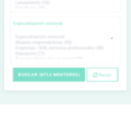
Especialización sectorial
BUSCAR (6711 MENTORES)
Reset