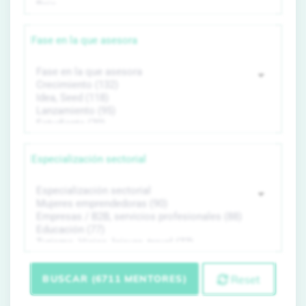
Fase en la que asesora
Especialización sectorial
BUSCAR (6711 MENTORES)
Reset