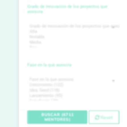
Grado de innovación de los proyectos que
asesora
Fase en la que asesora
BUSCAR (6711
Reset
MENTORES)