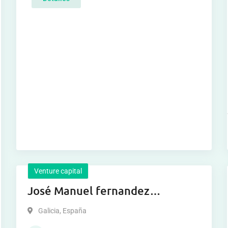
Venture capital
José Manuel fernandez
fernandez
Galicia
,
España