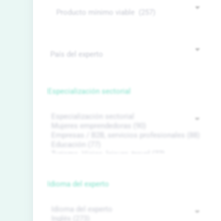
Especialización sectorial
Idioma del experto