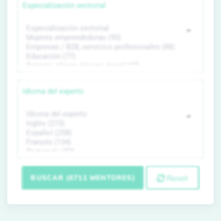
Especialización sectorial
Idioma del experto
BUSCAR (6711 MENTORES)
Reset