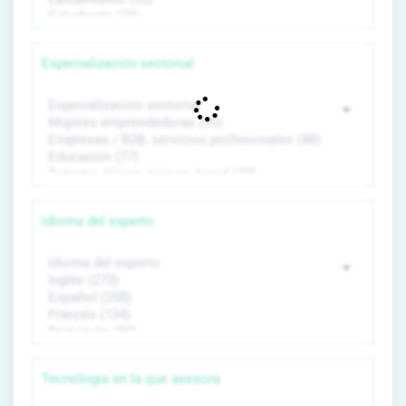
Especialización sectorial
Idioma del experto
Tecnología en la que asesora