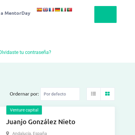
 a MentorDay
Olvidaste tu contraseña?
Ordernar por:
Venture capital
Juanjo González Nieto
Andalucía
,
España