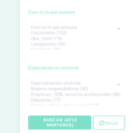
Fase en la que asesora
Especialización sectorial
BUSCAR (6711
Reset
MENTORES)