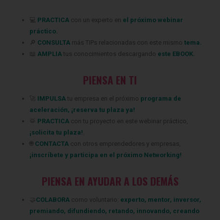
💻
PRACTICA
con un experto en
el próximo webinar
práctico.
🔎
CONSULTA
más TIPs relacionadas
con este mismo
tema.
📖
AMPLIA
tus conocimientos descargando
este EBOOK.
PIENSA EN TI
‍🚀
IMPULSA
tu empresa en el próximo
programa de
aceleración
,
¡
reserva tu plaza ya
!
🥁
PRACTICA
con tu proyecto en este webinar práctico,
¡
solicita tu plaza
!
.
🌐
CONTACTA
con otros emprendedores y empresas,
¡
inscríbete
y participa en el próximo Networking!
PIENSA EN AYUDAR A LOS DEMÁS
🤝
COLABORA
como voluntario:
experto
,
mentor
,
inversor
,
premiando
,
difundiendo
,
retando
,
innovando
,
creando