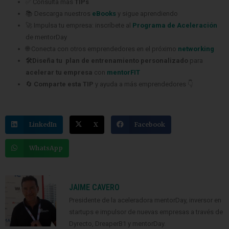
✅ Consulta más
TIPs
📚 Descarga nuestros
eBooks
y sigue aprendiendo
🚀 Impulsa tu empresa: inscríbete al
Programa de Aceleración
de mentorDay
🌐 Conecta con otros emprendedores en el próximo
networking
🛠️Diseña tu plan de entrenamiento personalizado
para
acelerar tu empresa
con
mentorFIT
🔄
Comparte esta TIP
y ayuda a más emprendedores 👇
LinkedIn
X
Facebook
WhatsApp
JAIME CAVERO
Presidente de la aceleradora mentorDay, inversor en
startups e impulsor de nuevas empresas a través de
Dyrecto, DreaperB1 y mentorDay.