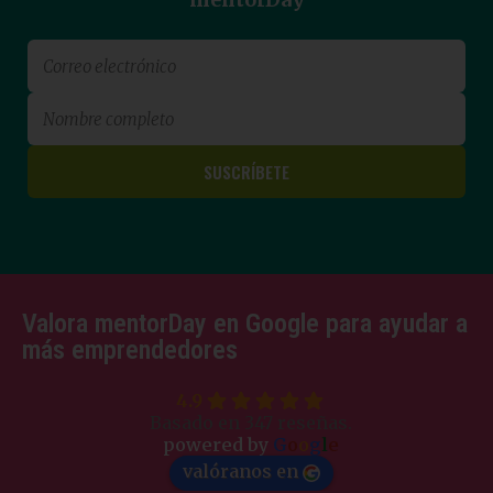
Valora mentorDay en Google para ayudar a
más emprendedores
4.9
Basado en 347 reseñas.
powered by
G
o
o
g
l
e
valóranos en