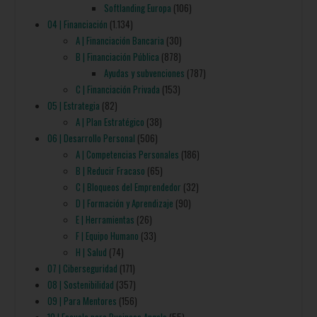
Softlanding Europa
(106)
04 | Financiación
(1.134)
A | Financiación Bancaria
(30)
B | Financiación Pública
(878)
Ayudas y subvenciones
(787)
C | Financiación Privada
(153)
05 | Estrategia
(82)
A | Plan Estratégico
(38)
06 | Desarrollo Personal
(506)
A | Competencias Personales
(186)
B | Reducir Fracaso
(65)
C | Bloqueos del Emprendedor
(32)
D | Formación y Aprendizaje
(90)
E | Herramientas
(26)
F | Equipo Humano
(33)
H | Salud
(74)
07 | Ciberseguridad
(171)
08 | Sostenibilidad
(357)
09 | Para Mentores
(156)
10 | Escuela para Business Angels
(55)