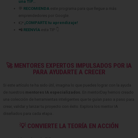
una TIP
…
💬
RECOMIENDA
este programa para que llegue a más
emprendedores
por Google.
👉
¡COMPARTE tu aprendizaje!
📲
REENVÍA
esta TIP 👇
🚀 MENTORES EXPERTOS IMPULSADOS POR IA
PARA AYUDARTE A CRECER
Si este artículo te ha sido útil, imagina lo que puedes lograr con la ayuda
de nuestros
mentores IA especializados
.
En mentorDay hemos creado
una colección de herramientas inteligentes que te guían paso a paso para
crear, validar y lanzar tu proyecto con éxito. Explora los mentor IA
diseñados para cada etapa..
💡 CONVIERTE LA TEORÍA EN ACCIÓN