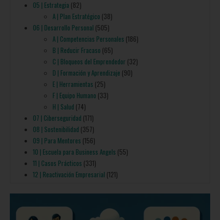
05 | Estrategia
(82)
A | Plan Estratégico
(38)
06 | Desarrollo Personal
(505)
A | Competencias Personales
(186)
B | Reducir Fracaso
(65)
C | Bloqueos del Emprendedor
(32)
D | Formación y Aprendizaje
(90)
E | Herramientas
(25)
F | Equipo Humano
(33)
H | Salud
(74)
07 | Ciberseguridad
(171)
08 | Sostenibilidad
(357)
09 | Para Mentores
(156)
10 | Escuela para Business Angels
(55)
11 | Casos Prácticos
(331)
12 | Reactivación Empresarial
(121)