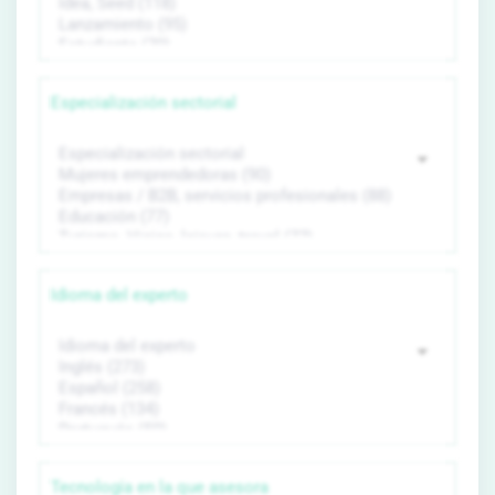
Especialización sectorial
Idioma del experto
Tecnología en la que asesora