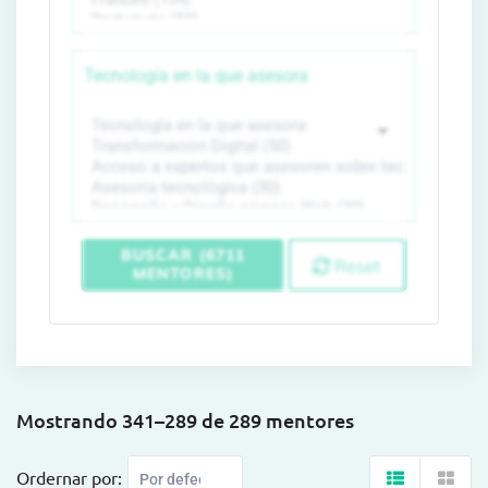
Tecnología en la que asesora
BUSCAR (6711
Reset
MENTORES)
Mostrando 341–289 de 289 mentores
Ordernar por: