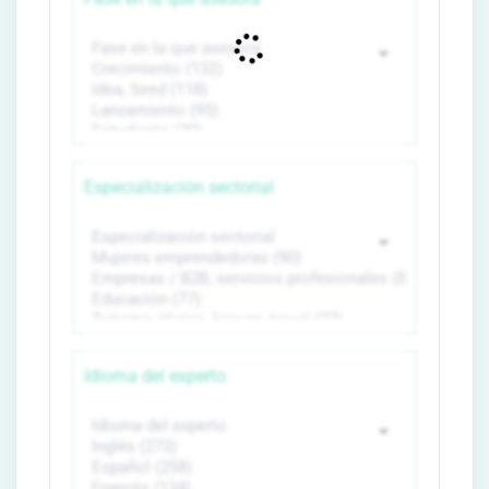
Especialización sectorial
Idioma del experto