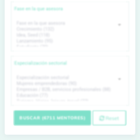
Fase en la que asesora
Especialización sectorial
BUSCAR (6711 MENTORES)
Reset