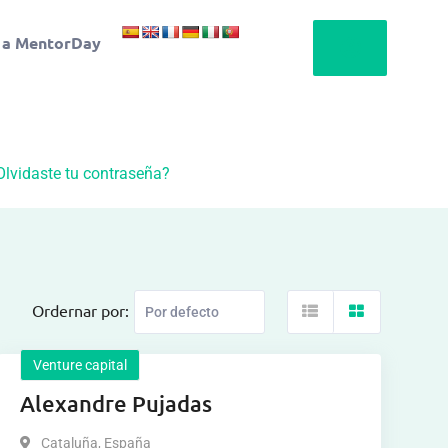
 a MentorDay
Olvidaste tu contraseña?
Ordernar por:
Venture capital
Alexandre Pujadas
Cataluña
,
España