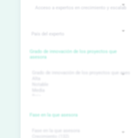
Grado de innovación de los proyectos que
asesora
Fase en la que asesora