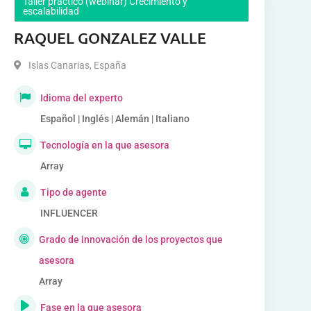
Taller práctico (webinar) Crecimiento y
escalabilidad
RAQUEL GONZALEZ VALLE
Islas Canarias
,
España
Idioma del experto
Español | Inglés | Alemán | Italiano
Tecnología en la que asesora
Array
Tipo de agente
INFLUENCER
Grado de innovación de los proyectos que
asesora
Array
Fase en la que asesora