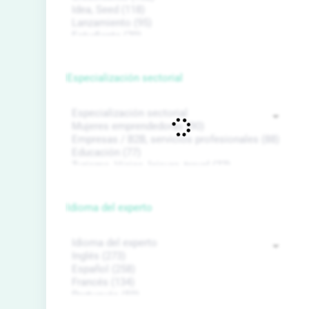
Especialización sectorial
Idioma del experto