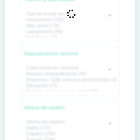
Especialización sectorial
Idioma del experto