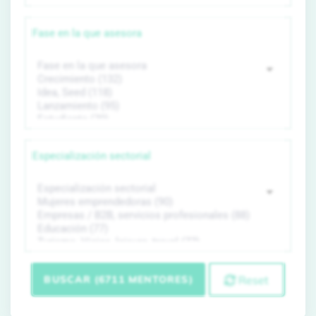
Fase en la que asesora
Especialización sectorial
BUSCAR (6711 MENTORES)
Reset