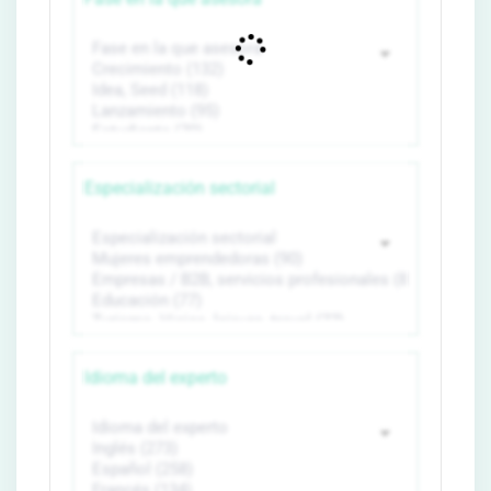
Especialización sectorial
Idioma del experto