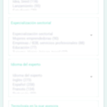
Especialización sectorial
Idioma del experto
Tecnología en la que asesora