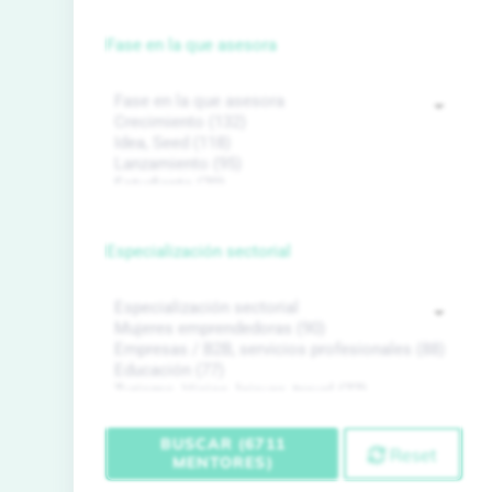
Fase en la que asesora
Especialización sectorial
BUSCAR (6711
Reset
MENTORES)