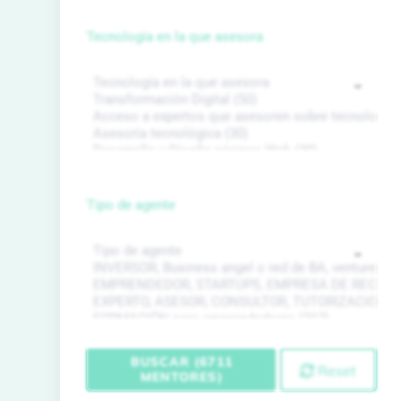
Tecnología en la que asesora
Tipo de agente
BUSCAR (6711
Reset
MENTORES)