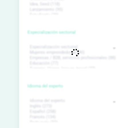
Especialización sectorial
Idioma del experto