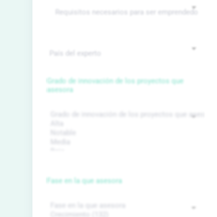
Grado de innovación de los proyectos que
asesora
Fase en la que asesora