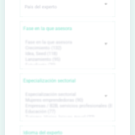
Fase en la que asesora
Especialización sectorial
Idioma del experto