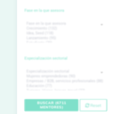
Fase en la que asesora
Especialización sectorial
BUSCAR (6711
Reset
MENTORES)