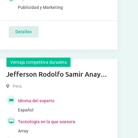
Publicidad y Marketing
Detalles
Ventaja competitiva duradera
Jefferson Rodolfo Samir Anaya
Romero
Perú
Idioma del experto
Español
Tecnología en la que asesora
Array