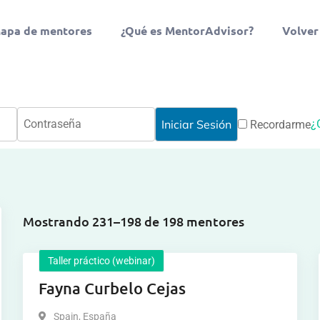
apa de mentores
¿Qué es MentorAdvisor?
Volver
¿
Recordarme
Mostrando 231–198 de 198 mentores
Taller práctico (webinar)
Fayna Curbelo Cejas
Spain
,
España