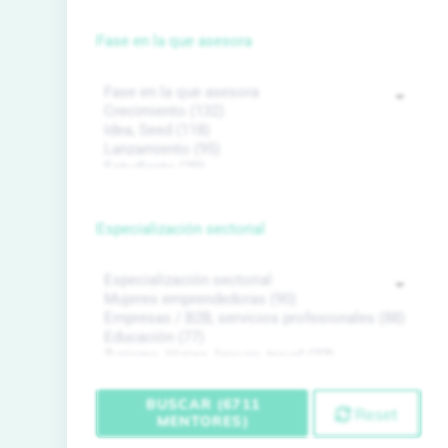
Fase en la que asesora
Especialización sectorial
BUSCAR (6711
Reset
MENTORES)