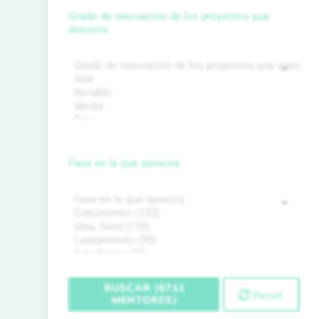
Grado de innovación de los proyectos que
asesora
Fase en la que asesora
BUSCAR (6711
Reset
MENTORES)