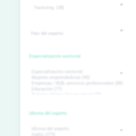
Especialización sectorial
Idioma del experto