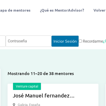
apa de mentores
¿Qué es MentorAdvisor?
Volver
¿
Recordarme
Mostrando 11–20 de 38 mentores
Venture capital
José Manuel fernandez
fernandez
Galicia
,
España