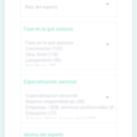
Fase en la que asesora
Especialización sectorial
Idioma del experto