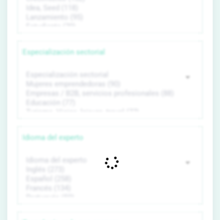
Especialización sectorial
Idioma del experto