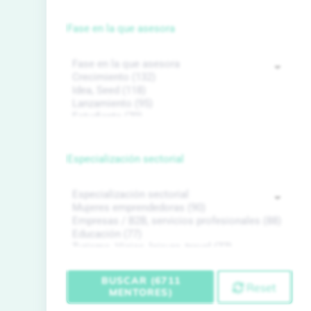
Fase en la que asesora
Especialización sectorial
BUSCAR (6711
Reset
MENTORES)