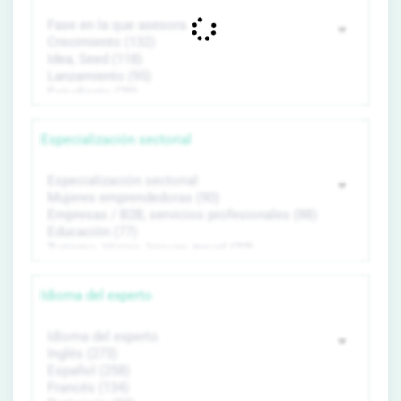
Especialización sectorial
Idioma del experto