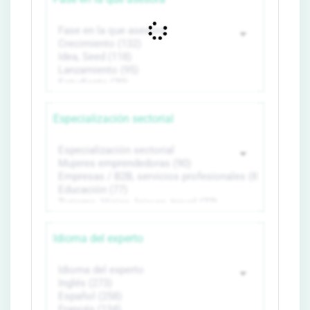
Especialización sectorial
Idioma del experto