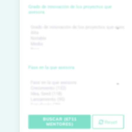
Grado de innovación de los proyectos que
asesora
Fase en la que asesora
BUSCAR (6711
Reset
MENTORES)