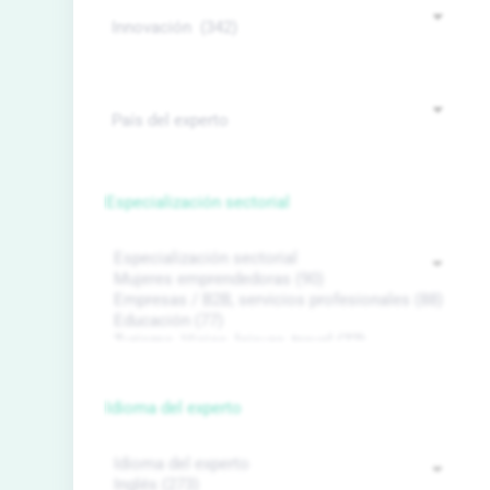
Especialización sectorial
Idioma del experto