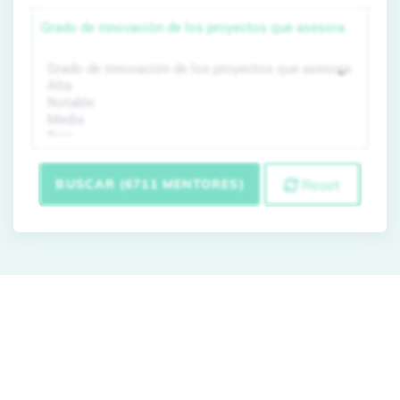
Grado de innovación de los proyectos que asesora
BUSCAR (6711 MENTORES)
Reset