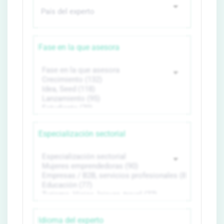
Fase en la que asesora
Especialización sectorial
Idioma del experto