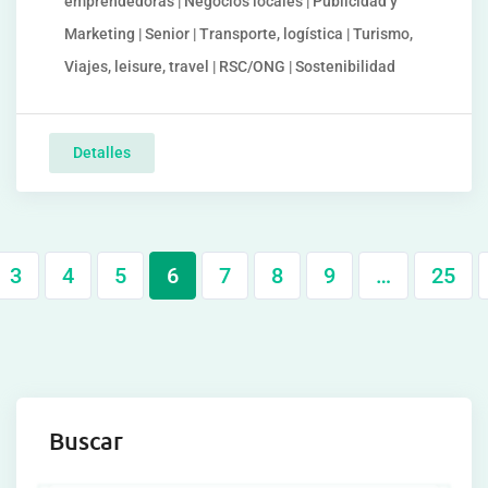
emprendedoras | Negocios locales | Publicidad y
Marketing | Senior | Transporte, logística | Turismo,
Viajes, leisure, travel | RSC/ONG | Sostenibilidad
Detalles
3
4
5
6
7
8
9
…
25
Buscar