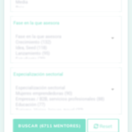
Fase en la que asesora
Especialización sectorial
BUSCAR (6711 MENTORES)
Reset