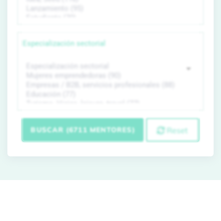
Especialización sectorial
BUSCAR (6711 MENTORES)
Reset