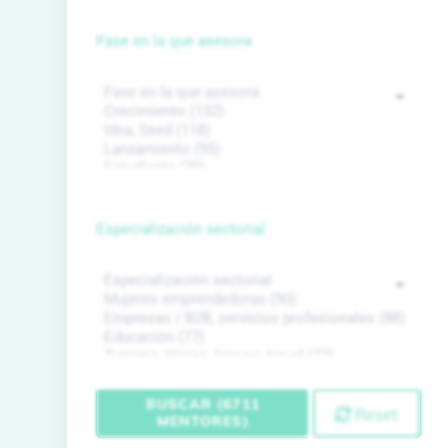
Fase en la que asesora
Especialización sectorial
BUSCAR (6711
Reset
MENTORES)